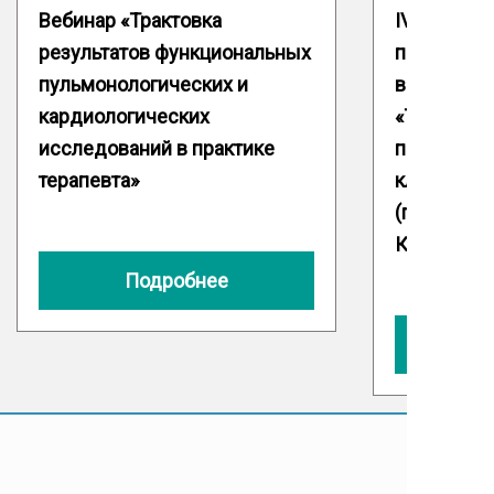
Вебинар «Трактовка
IV Межвуз
результатов функциональных
практичес
пульмонологических и
врачей-ис
кардиологических
«Терапия 
исследований в практике
патология 
терапевта»
клиническ
(памяти пр
Кириченко
Подробнее
© ТВМЕДЭКСПЕРТ