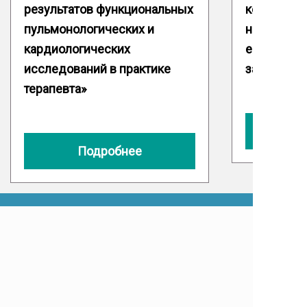
результатов функциональных
конференц
пульмонологических и
нижние ды
кардиологических
единая стр
исследований в практике
заболеван
терапевта»
Подробнее
© ТВМЕДЭКСПЕРТ
Видео
Расписание