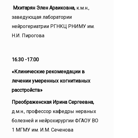
Мхитарян Элен Араиковна,
к.м.н.,
заведующая лаборатории
нейрогериатрии РГНКЦ РНИМУ им.
Н.И. Пирогова
16.30 -17.00
«Клинические рекомендации в
лечении умеренных когнитивных
расстройств»
Преображенская Ирина Сергеевна,
д.м.н., профессор кафедры нервных
болезней и нейрохирургии ФГАОУ ВО
1 МГМУ им. И.М. Сеченова