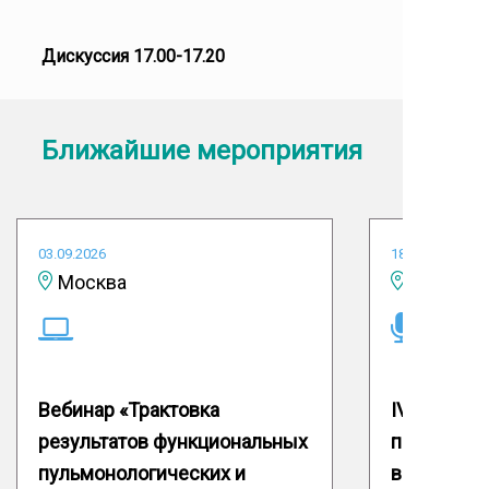
Дискуссия 17.00-17.20
Ближайшие мероприятия
03.09.2026
18.09.2026
Москва
Вебинар «Трактовка
IV Межвуз
результатов функциональных
практичес
пульмонологических и
врачей-ис