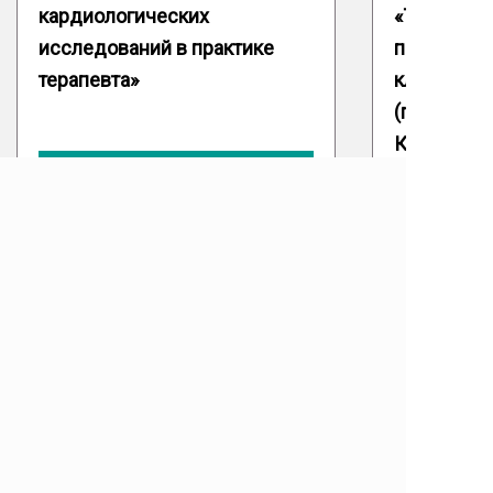
кардиологических
«Терапия 
исследований в практике
патология 
терапевта»
клиническ
(памяти пр
Кириченко
Подробнее
© ТВМЕДЭКСПЕРТ
Видео
Расписание