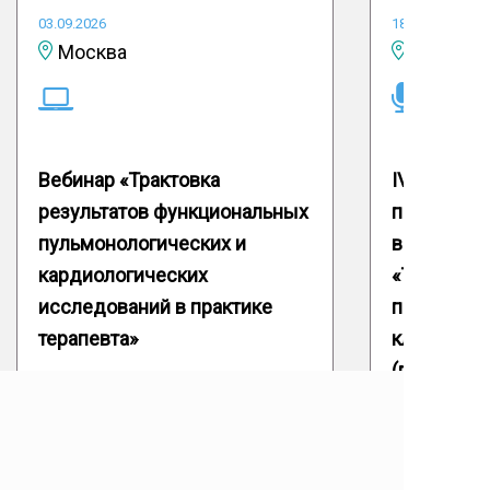
03.09.2026
18.09.2026
Москва
Вебинар «Трактовка
IV Межвуз
результатов функциональных
практичес
пульмонологических и
врачей-ис
кардиологических
«Терапия 
исследований в практике
патология 
терапевта»
клиническ
(памяти пр
Кириченко
Подробнее