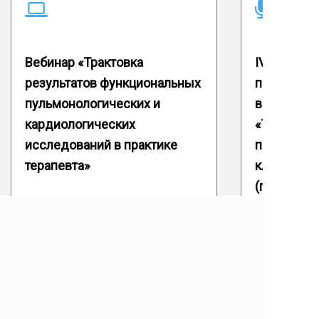
Вебинар «Трактовка
IV Межвуз
результатов функциональных
практичес
пульмонологических и
врачей-ис
кардиологических
«Терапия 
исследований в практике
патология 
терапевта»
клиническ
(памяти пр
Кириченко
Подробнее